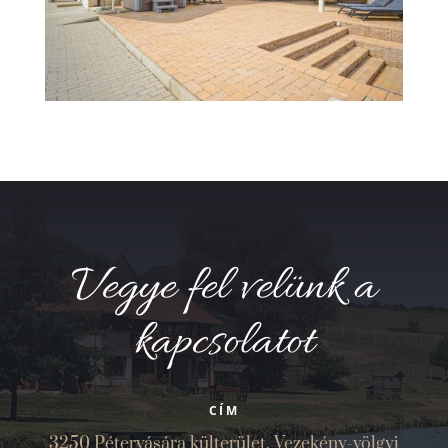
Vegye fel velünk a
kapcsolatot
CÍM
3250 Pétervására külterület, Vezekény-völgyi